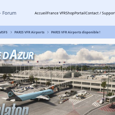
- Forum
Accueil
France VFR
Shop
Portail
Contact / Suppor
 MSFS
PARIS VFR Airports
PARIS VFR Airports disponible !