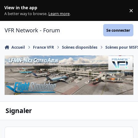
Aller au contenu
View in the app
×
Di
A better way to browse.
Learn more
.
VFR Network - Forum
Se connecter
Accueil
France VFR
Scènes disponibles
Scènes pour MSF
Signaler