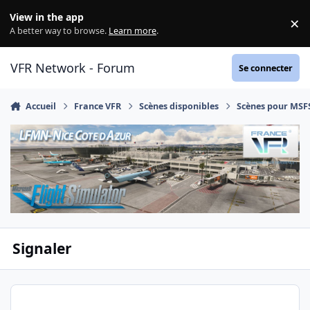
Aller au contenu
View in the app
×
Di
A better way to browse.
Learn more
.
VFR Network - Forum
Se connecter
Accueil
France VFR
Scènes disponibles
Scènes pour MSF
Signaler