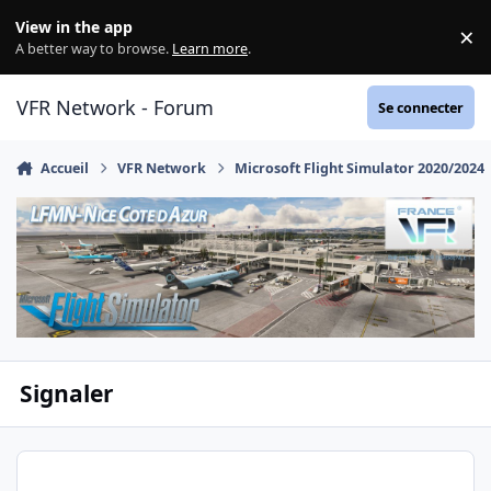
Aller au contenu
View in the app
×
Di
A better way to browse.
Learn more
.
VFR Network - Forum
Se connecter
Accueil
VFR Network
Microsoft Flight Simulator 2020/2024
Signaler