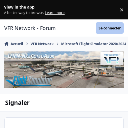
Aller au contenu
View in the app
×
Di
A better way to browse.
Learn more
.
VFR Network - Forum
Se connecter
Accueil
VFR Network
Microsoft Flight Simulator 2020/2024
Signaler