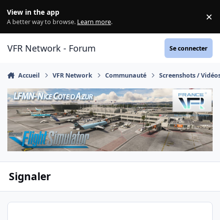
Aller au contenu
View in the app
×
Di
A better way to browse.
Learn more
.
VFR Network - Forum
Se connecter
Accueil
VFR Network
Communauté
Screenshots / Vidéo
Signaler