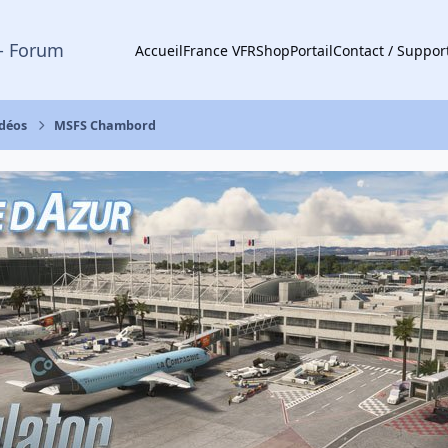
- Forum
Accueil
France VFR
Shop
Portail
Contact / Suppor
idéos
MSFS Chambord