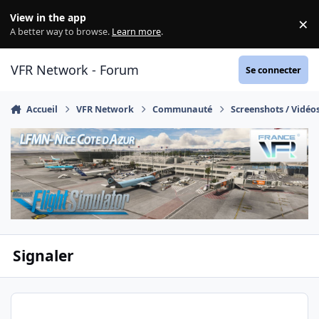
Aller au contenu
View in the app
×
Di
A better way to browse.
Learn more
.
VFR Network - Forum
Se connecter
Accueil
VFR Network
Communauté
Screenshots / Vidéo
Signaler