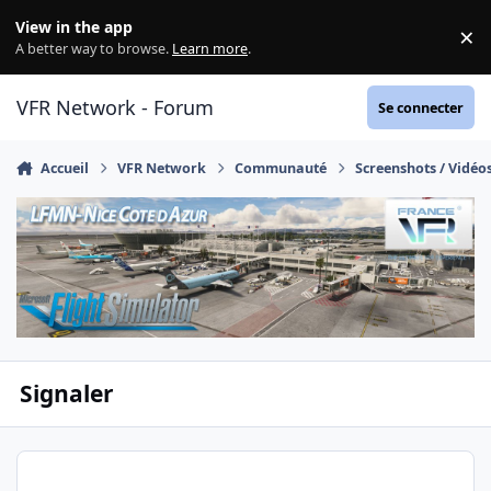
Aller au contenu
View in the app
×
Di
A better way to browse.
Learn more
.
VFR Network - Forum
Se connecter
Accueil
VFR Network
Communauté
Screenshots / Vidéo
Signaler