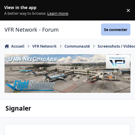
Aller au contenu
View in the app
×
Di
A better way to browse.
Learn more
.
VFR Network - Forum
Se connecter
Accueil
VFR Network
Communauté
Screenshots / Vidéo
Signaler