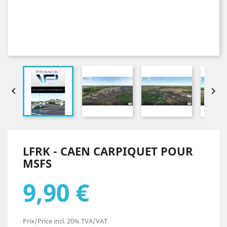


LFRK - CAEN CARPIQUET POUR
MSFS
9,90 €
Prix/Price incl. 20% TVA/VAT