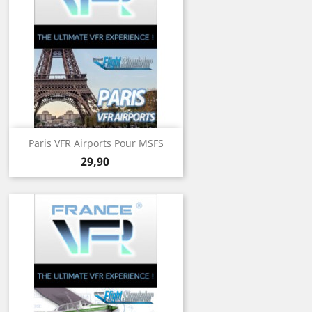
Paris VFR Airports Pour MSFS
Prix
29,90