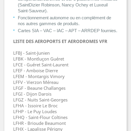
(SaintDizier Robinson, Nancy Ochey et Luxeuil
Saint-Sauveur).
Fonctionnement autonome ou en complément de
nos autres gammes de produits.
Cartes SIA – VAC – IAC – APT – ARRDEP fournies.
LISTE DES AEROPORTS ET AERODROMES VFR
LFBJ - Saint-Junien
LFBK - Montluçon Guéret
LFCE - Guéret Saint-Laurent
LFEF - Amboise Dierre
LFEM - Montargis Vimory
LFFV - Vierzon Méreau
LFGF - Beaune Challanges
LFGI - Dijon Darois
LFGZ - Nuits Saint-Georges
LFHA - Issoire Le Broc
LFHP - Le Puy Loudes
LFHQ - Saint-Flour Coltines
LFHR - Brioude Beaumont
LFHX - Lapalisse Périgny