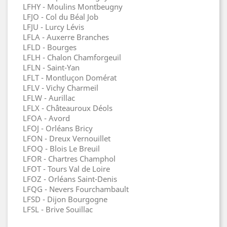
LFHY - Moulins Montbeugny
LFJO - Col du Béal Job
LFJU - Lurcy Lévis
LFLA - Auxerre Branches
LFLD - Bourges
LFLH - Chalon Chamforgeuil
LFLN - Saint-Yan
LFLT - Montluçon Domérat
LFLV - Vichy Charmeil
LFLW - Aurillac
LFLX - Châteauroux Déols
LFOA - Avord
LFOJ - Orléans Bricy
LFON - Dreux Vernouillet
LFOQ - Blois Le Breuil
LFOR - Chartres Champhol
LFOT - Tours Val de Loire
LFOZ - Orléans Saint-Denis
LFQG - Nevers Fourchambault
LFSD - Dijon Bourgogne
LFSL - Brive Souillac