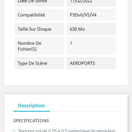
Date De Sortie
17/02/2022
Compatibilité
P3Dv6/v5/v4
Taille Sur Disque
630 Mo
Nombre De
1
Fichier(s)
Type De Scène
AEROPORTS
Description
SPECIFICATIONS
Textures sol de 0,25 à 0,5 mètre/pixel de résolution