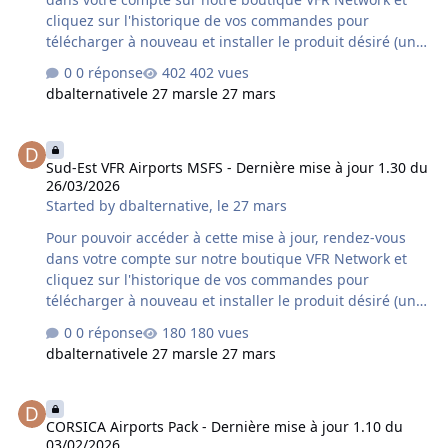
cliquez sur l'historique de vos commandes pour
télécharger à nouveau et installer le produit désiré (une
désinstallation préalable du produit déjà installé sur
0 réponse
402 vues
votre ordinateur est fortement conseillée). Si vous avez
dbalternative
le 27 mars
le 27 mars
acquis le produit chez un autre revendeur assurez-vous
qu'il s'agisse bien de la dernière version car un délai
Sud-Est VFR Airports MSFS - Dernière mise à jour 1.30 du 26/03/20
supplémentaire variable peut s'avérer nécessaire à la
Sud-Est VFR Airports MSFS - Dernière mise à jour 1.30 du
mise à disposition de cette mise à jour par le revendeur
26/03/2026
concerné. Contenu de la mise à jour version 1.50 du
Started by
dbalternative
,
le 27 mars
26/03/2026 : - Compatibilité MSFS2024 - nombreux
aérodromes optimisés - nombr…
Pour pouvoir accéder à cette mise à jour, rendez-vous
dans votre compte sur notre boutique VFR Network et
cliquez sur l'historique de vos commandes pour
télécharger à nouveau et installer le produit désiré (une
désinstallation préalable du produit déjà installé sur
0 réponse
180 vues
votre ordinateur est fortement conseillée). Si vous avez
dbalternative
le 27 mars
le 27 mars
acquis le produit chez un autre revendeur assurez-vous
qu'il s'agisse bien de la dernière version car un délai
CORSICA Airports Pack - Dernière mise à jour 1.10 du 03/02/2026
supplémentaire variable peut s'avérer nécessaire à la
CORSICA Airports Pack - Dernière mise à jour 1.10 du
mise à disposition de cette mise à jour par le revendeur
03/02/2026
concerné. Contenu de la mise à jour version 1.30 du