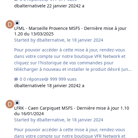
votre ordinateur est fortement conseillée). Si vous avez
dbalternative
le 22 janvier 2024
2 a
acquis le produit chez un autre revendeur assurez-vous
qu'il s'agisse bien de la dernière version car un délai
LFML - Marseille Provence MSFS - Dernière mise à jour 1.20 du 13/
supplémentaire variable peut s'avérer nécessaire à la
LFML - Marseille Provence MSFS - Dernière mise à jour
mise à disposition de cette mise à jour par le revendeur
1.20 du 13/03/2025
concerné. Contenu de la mise à jour version 1.20 du
Started by
dbalternative
,
le 18 janvier 2024
16/12/2025 : LFSB - Bâle-Mulhouse-Fribourg MSFS -
compatibilité MSFS2024 (SU4)…
Pour pouvoir accéder à cette mise à jour, rendez-vous
dans votre compte sur notre boutique VFR Network et
cliquez sur l'historique de vos commandes pour
télécharger à nouveau et installer le produit désiré (une
désinstallation préalable du produit déjà installé sur
0 réponse
999 vues
votre ordinateur est fortement conseillée). Si vous avez
dbalternative
le 18 janvier 2024
2 a
acquis le produit chez un autre revendeur assurez-vous
qu'il s'agisse bien de la dernière version car un délai
LFRK - Caen Carpiquet MSFS - Dernière mise à jour 1.10 du 16/01/
supplémentaire variable peut s'avérer nécessaire à la
LFRK - Caen Carpiquet MSFS - Dernière mise à jour 1.10
mise à disposition de cette mise à jour par le revendeur
du 16/01/2024
concerné. Contenu de la mise à jour version 1.20 du
Started by
dbalternative
,
le 18 janvier 2024
13/03/2025 : - compatibilité MSFS2024 - corre…
Pour pouvoir accéder à cette mise à jour, rendez-vous
dans votre compte sur notre boutique VFR Network et