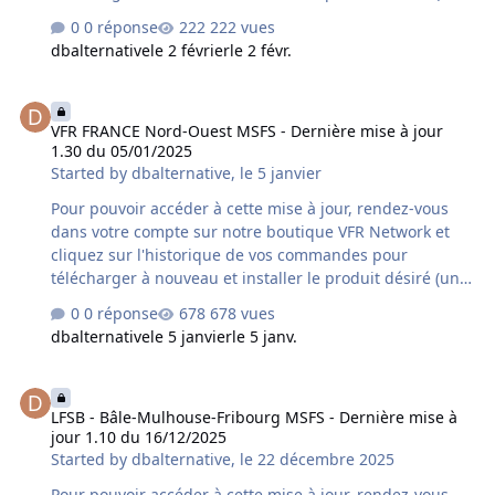
désinstallation préalable du produit déjà installé sur
0 réponse
222 vues
votre ordinateur est fortement conseillée). Si vous avez
dbalternative
le 2 février
le 2 févr.
acquis le produit chez un autre revendeur assurez-vous
qu'il s'agisse bien de la dernière version car un délai
VFR FRANCE Nord-Ouest MSFS - Dernière mise à jour 1.30 du 05/0
supplémentaire variable peut s'avérer nécessaire à la
VFR FRANCE Nord-Ouest MSFS - Dernière mise à jour
mise à disposition de cette mise à jour par le revendeur
1.30 du 05/01/2025
concerné. Contenu de la mise à jour version 1.10 du
Started by
dbalternative
,
le 5 janvier
02/02/2026 : - correction des SID/STAR - correction des
positions de départ …
Pour pouvoir accéder à cette mise à jour, rendez-vous
dans votre compte sur notre boutique VFR Network et
cliquez sur l'historique de vos commandes pour
télécharger à nouveau et installer le produit désiré (une
désinstallation préalable du produit déjà installé sur
0 réponse
678 vues
votre ordinateur est fortement conseillée). Si vous avez
dbalternative
le 5 janvier
le 5 janv.
acquis le produit chez un autre revendeur assurez-vous
qu'il s'agisse bien de la dernière version car un délai
LFSB - Bâle-Mulhouse-Fribourg MSFS - Dernière mise à jour 1.10 d
supplémentaire variable peut s'avérer nécessaire à la
LFSB - Bâle-Mulhouse-Fribourg MSFS - Dernière mise à
mise à disposition de cette mise à jour par le revendeur
jour 1.10 du 16/12/2025
concerné. Contenu de la mise à jour version 1.30 du
Started by
dbalternative
,
le 22 décembre 2025
05/01/2025 : - Compatibilité MSFS2024 - nombreux
aérodromes optimisés - nombr…
Pour pouvoir accéder à cette mise à jour, rendez-vous