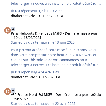
télécharger à nouveau et installer le produit désiré (une
désinstallation préalable du produit déjà installé sur
0 réponse
1,2 k vues
votre ordinateur est fortement conseillée). Si vous avez
dbalternative
le 19 juillet 2025
1 a
acquis le produit chez un autre revendeur assurez-vous
qu'il s'agisse bien de la dernière version car un délai
Paris Heliports & Helipads MSFS - Dernière mise à jour 1.10 du 13
supplémentaire variable peut s'avérer nécessaire à la
Paris Heliports & Helipads MSFS - Dernière mise à jour
mise à disposition de cette mise à jour par le revendeur
1.10 du 13/06/2025
concerné. Contenu de la mise à jour version 1.10 du
Started by
dbalternative
,
le 13 juin 2025
18/07/2025 : - ajout de 9 zones d'usines - aj…
Pour pouvoir accéder à cette mise à jour, rendez-vous
dans votre compte sur notre boutique VFR Network et
cliquez sur l'historique de vos commandes pour
télécharger à nouveau et installer le produit désiré (une
désinstallation préalable du produit déjà installé sur
0 réponse
424 vues
votre ordinateur est fortement conseillée). Si vous avez
dbalternative
le 13 juin 2025
1 a
acquis le produit chez un autre revendeur assurez-vous
qu'il s'agisse bien de la dernière version car un délai
VFR France Nord-Est MSFS - Dernière mise à jour 1.02 du 10/05/20
supplémentaire variable peut s'avérer nécessaire à la
VFR France Nord-Est MSFS - Dernière mise à jour 1.02 du
mise à disposition de cette mise à jour par le revendeur
10/05/2025
concerné. Contenu de la mise à jour version 1.10 du
Started by
dbalternative
,
le 22 avril 2025
13/06/2025 : - correction et mise en conformité…