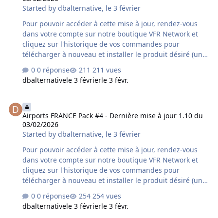
Started by
dbalternative
,
le 3 février
26/03/2026 : - Compatibilité MSFS2024 - nombreux
aérodromes optimisés - cartes…
Pour pouvoir accéder à cette mise à jour, rendez-vous
dans votre compte sur notre boutique VFR Network et
cliquez sur l'historique de vos commandes pour
télécharger à nouveau et installer le produit désiré (une
désinstallation préalable du produit déjà installé sur
0 réponse
211 vues
votre ordinateur est fortement conseillée). Si vous avez
dbalternative
le 3 février
le 3 févr.
acquis le produit chez un autre revendeur assurez-vous
qu'il s'agisse bien de la dernière version car un délai
Airports FRANCE Pack #4 - Dernière mise à jour 1.10 du 03/02/2026
supplémentaire variable peut s'avérer nécessaire à la
Airports FRANCE Pack #4 - Dernière mise à jour 1.10 du
mise à disposition de cette mise à jour par le revendeur
03/02/2026
concerné. Contenu de la mise à jour version 1.10 du
Started by
dbalternative
,
le 3 février
03/02/2026 : LFKC - Calvi Sainte-Catherine - ground
texture color updated LFK…
Pour pouvoir accéder à cette mise à jour, rendez-vous
dans votre compte sur notre boutique VFR Network et
cliquez sur l'historique de vos commandes pour
télécharger à nouveau et installer le produit désiré (une
désinstallation préalable du produit déjà installé sur
0 réponse
254 vues
votre ordinateur est fortement conseillée). Si vous avez
dbalternative
le 3 février
le 3 févr.
acquis le produit chez un autre revendeur assurez-vous