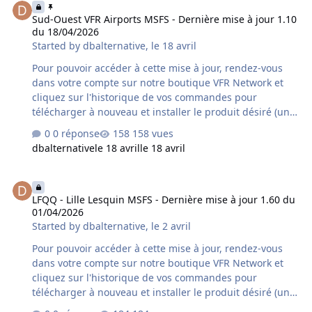
supplémentaire variable peut s'avérer nécessaire à la
Sud-Ouest VFR Airports MSFS - Dernière mise à jour 1.10
mise à disposition de cette mise à jour par le revendeur
du 18/04/2026
concerné. Contenu de la mise à jour version 1.20 du
Started by
dbalternative
,
le 18 avril
18/04/2026 : - Compatibilité MSFS2024 - nombreux
aérodromes optimisés - nombreu…
Pour pouvoir accéder à cette mise à jour, rendez-vous
dans votre compte sur notre boutique VFR Network et
cliquez sur l'historique de vos commandes pour
télécharger à nouveau et installer le produit désiré (une
désinstallation préalable du produit déjà installé sur
0 réponse
158 vues
votre ordinateur est fortement conseillée). Si vous avez
dbalternative
le 18 avril
le 18 avril
acquis le produit chez un autre revendeur assurez-vous
qu'il s'agisse bien de la dernière version car un délai
LFQQ - Lille Lesquin MSFS - Dernière mise à jour 1.60 du 01/04/20
supplémentaire variable peut s'avérer nécessaire à la
LFQQ - Lille Lesquin MSFS - Dernière mise à jour 1.60 du
mise à disposition de cette mise à jour par le revendeur
01/04/2026
concerné. Contenu de la mise à jour version 1.10 du
Started by
dbalternative
,
le 2 avril
18/04/2026 : - Compatibilité MSFS2024 - nombreux
aérodromes optimisés
Pour pouvoir accéder à cette mise à jour, rendez-vous
dans votre compte sur notre boutique VFR Network et
cliquez sur l'historique de vos commandes pour
télécharger à nouveau et installer le produit désiré (une
désinstallation préalable du produit déjà installé sur