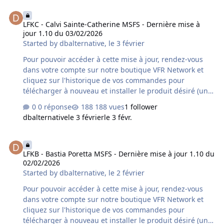
qu'il s'agisse bien de la dernière version car un délai
LFKC - Calvi Sainte-Catherine MSFS - Dernière mise à jour 1.10 du 
supplémentaire variable peut s'avérer nécessaire à la
LFKC - Calvi Sainte-Catherine MSFS - Dernière mise à
mise à disposition de cette mise à jour par le revendeur
jour 1.10 du 03/02/2026
concerné. Contenu de la mise à jour version 1.10 du
Started by
dbalternative
,
le 3 février
03/02/2026 : LFKC - Calvi Sainte-Catherine - ground
texture color updated LFK…
Pour pouvoir accéder à cette mise à jour, rendez-vous
dans votre compte sur notre boutique VFR Network et
cliquez sur l'historique de vos commandes pour
télécharger à nouveau et installer le produit désiré (une
désinstallation préalable du produit déjà installé sur
0 réponse
188 vues
1 follower
votre ordinateur est fortement conseillée). Si vous avez
dbalternative
le 3 février
le 3 févr.
acquis le produit chez un autre revendeur assurez-vous
qu'il s'agisse bien de la dernière version car un délai
LFKB - Bastia Poretta MSFS - Dernière mise à jour 1.10 du 02/02/20
supplémentaire variable peut s'avérer nécessaire à la
LFKB - Bastia Poretta MSFS - Dernière mise à jour 1.10 du
mise à disposition de cette mise à jour par le revendeur
02/02/2026
concerné. Contenu de la mise à jour version 1.10 du
Started by
dbalternative
,
le 2 février
03/02/2026 : - adaptation colorimétrie textures sol
Pour pouvoir accéder à cette mise à jour, rendez-vous
dans votre compte sur notre boutique VFR Network et
cliquez sur l'historique de vos commandes pour
télécharger à nouveau et installer le produit désiré (une