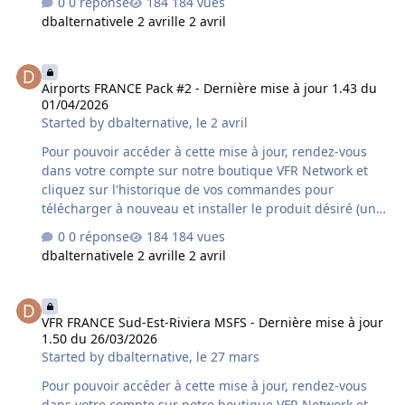
0 réponse
184 vues
votre ordinateur est fortement conseillée). Si vous avez
dbalternative
le 2 avril
le 2 avril
acquis le produit chez un autre revendeur assurez-vous
qu'il s'agisse bien de la dernière version car un délai
Airports FRANCE Pack #2 - Dernière mise à jour 1.43 du 01/04/2026
supplémentaire variable peut s'avérer nécessaire à la
Airports FRANCE Pack #2 - Dernière mise à jour 1.43 du
mise à disposition de cette mise à jour par le revendeur
01/04/2026
concerné. Contenu de la mise à jour version 1.60 du
Started by
dbalternative
,
le 2 avril
01/04/2026 : - correction des SID/STAR
Pour pouvoir accéder à cette mise à jour, rendez-vous
dans votre compte sur notre boutique VFR Network et
cliquez sur l'historique de vos commandes pour
télécharger à nouveau et installer le produit désiré (une
désinstallation préalable du produit déjà installé sur
0 réponse
184 vues
votre ordinateur est fortement conseillée). Si vous avez
dbalternative
le 2 avril
le 2 avril
acquis le produit chez un autre revendeur assurez-vous
qu'il s'agisse bien de la dernière version car un délai
VFR FRANCE Sud-Est-Riviera MSFS - Dernière mise à jour 1.50 du 2
supplémentaire variable peut s'avérer nécessaire à la
VFR FRANCE Sud-Est-Riviera MSFS - Dernière mise à jour
mise à disposition de cette mise à jour par le revendeur
1.50 du 26/03/2026
concerné. Contenu de la mise à jour version 1.43 du
Started by
dbalternative
,
le 27 mars
01/04/2026 : LFQQ - Lille Lesquin - correction des
SID/STAR
Pour pouvoir accéder à cette mise à jour, rendez-vous
dans votre compte sur notre boutique VFR Network et