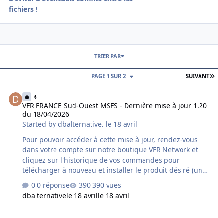
fichiers !
TRIER PAR
D
PAGE 1 SUR 2
SUIVANT
VFR FRANCE Sud-Ouest MSFS - Dernière mise à jour 1.20 du 18/04
VFR FRANCE Sud-Ouest MSFS - Dernière mise à jour 1.20
du 18/04/2026
Started by
dbalternative
,
le 18 avril
Pour pouvoir accéder à cette mise à jour, rendez-vous
dans votre compte sur notre boutique VFR Network et
cliquez sur l'historique de vos commandes pour
télécharger à nouveau et installer le produit désiré (une
désinstallation préalable du produit déjà installé sur
0 réponse
390 vues
votre ordinateur est fortement conseillée). Si vous avez
dbalternative
le 18 avril
le 18 avril
acquis le produit chez un autre revendeur assurez-vous
qu'il s'agisse bien de la dernière version car un délai
Sud-Ouest VFR Airports MSFS - Dernière mise à jour 1.10 du 18/04