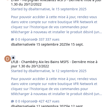
1.30 du 20/12/2022
concerné. Contenu de la mise à jour version 1.10 du
Started by
dbalternative
,
le 15 septembre 2025
16/09/2025 : - améliorations compatibilité MSFS…
Pour pouvoir accéder à cette mise à jour, rendez-vous
dans votre compte sur notre boutique VFR Network et
cliquez sur l'historique de vos commandes pour
télécharger à nouveau et installer le produit désiré (une
désinstallation préalable du produit déjà installé sur
0 réponse
337 vues
votre ordinateur est fortement conseillée). Si vous avez
dbalternative
le 15 septembre 2025
le 15 sept.
acquis le produit chez un autre revendeur assurez-vous
qu'il s'agisse bien de la dernière version car un délai
LFLB - Chambéry Aix-les-Bains MSFS - Dernière mise à jour 1.30 d
supplémentaire variable peut s'avérer nécessaire à la
LFLB - Chambéry Aix-les-Bains MSFS - Dernière mise à
mise à disposition de cette mise à jour par le revendeur
jour 1.30 du 20/12/2022
concerné. Contenu de la mise à jour version 1.30 du
Started by
dbalternative
,
le 12 septembre 2025
20/12/2022 : - compatibilité GSX - correct…
Pour pouvoir accéder à cette mise à jour, rendez-vous
dans votre compte sur notre boutique VFR Network et
cliquez sur l'historique de vos commandes pour
télécharger à nouveau et installer le produit désiré (une
désinstallation préalable du produit déjà installé sur
0 réponse
427 vues
votre ordinateur est fortement conseillée). Si vous avez
dbalternative
le 12 septembre 2025
le 12 sept.