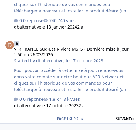
cliquez sur l'historique de vos commandes pour
télécharger à nouveau et installer le produit désiré (une
désinstallation préalable du produit déjà installé sur
0 réponse
740 vues
votre ordinateur est fortement conseillée). Si vous avez
dbalternative
le 18 janvier 2024
2 a
acquis le produit chez un autre revendeur assurez-vous
qu'il s'agisse bien de la dernière version car un délai
VFR FRANCE Sud-Est-Riviera MSFS - Dernière mise à jour 1.50 du 2
supplémentaire variable peut s'avérer nécessaire à la
VFR FRANCE Sud-Est-Riviera MSFS - Dernière mise à jour
mise à disposition de cette mise à jour par le revendeur
1.50 du 26/03/2026
concerné. Contenu de la mise à jour version 1.10 du
Started by
dbalternative
,
le 17 octobre 2023
16/01/2024 : - nouvelles textures sol - mise …
Pour pouvoir accéder à cette mise à jour, rendez-vous
dans votre compte sur notre boutique VFR Network et
cliquez sur l'historique de vos commandes pour
télécharger à nouveau et installer le produit désiré (une
désinstallation préalable du produit déjà installé sur
0 réponse
1,8 k vues
votre ordinateur est fortement conseillée). Si vous avez
dbalternative
le 17 octobre 2023
2 a
acquis le produit chez un autre revendeur assurez-vous
qu'il s'agisse bien de la dernière version car un délai
D
PAGE 1 SUR 2
SUIVANT
supplémentaire variable peut s'avérer nécessaire à la
mise à disposition de cette mise à jour par le revendeur
concerné. Contenu de la mise à jour version 1.50 du