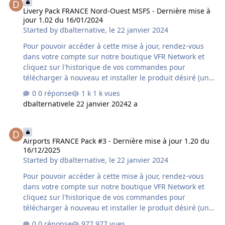
supplémentaire variable peut s'avérer nécessaire à la
Livery Pack FRANCE Nord-Ouest MSFS - Dernière mise à
mise à disposition de cette mise à jour par le revendeur
jour 1.02 du 16/01/2024
concerné. Contenu de la mise à jour version 1.01 du
Started by
dbalternative
,
le 22 janvier 2024
02/09/2024 : - ajout d'herbe manquante sur les t…
Pour pouvoir accéder à cette mise à jour, rendez-vous
dans votre compte sur notre boutique VFR Network et
cliquez sur l'historique de vos commandes pour
télécharger à nouveau et installer le produit désiré (une
désinstallation préalable du produit déjà installé sur
0 réponse
1 k vues
votre ordinateur est fortement conseillée). Si vous avez
dbalternative
le 22 janvier 2024
2 a
acquis le produit chez un autre revendeur assurez-vous
qu'il s'agisse bien de la dernière version car un délai
Airports FRANCE Pack #3 - Dernière mise à jour 1.20 du 16/12/2025
supplémentaire variable peut s'avérer nécessaire à la
Airports FRANCE Pack #3 - Dernière mise à jour 1.20 du
mise à disposition de cette mise à jour par le revendeur
16/12/2025
concerné. Contenu de la mise à jour version 1.02 du
Started by
dbalternative
,
le 22 janvier 2024
16/01/2024 : - correction panel DA40 G1000 engine…
Pour pouvoir accéder à cette mise à jour, rendez-vous
dans votre compte sur notre boutique VFR Network et
cliquez sur l'historique de vos commandes pour
télécharger à nouveau et installer le produit désiré (une
désinstallation préalable du produit déjà installé sur
0 réponse
977 vues