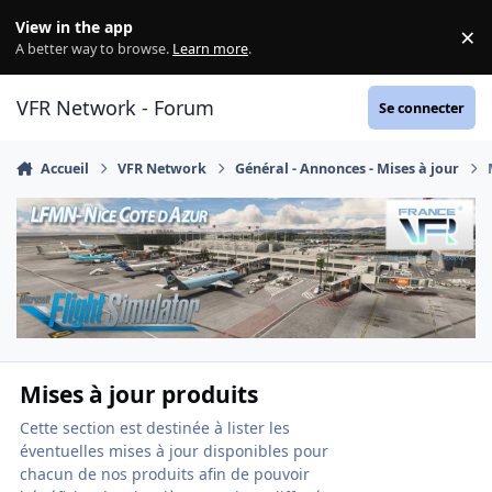
Aller au contenu
View in the app
×
Di
A better way to browse.
Learn more
.
VFR Network - Forum
Se connecter
Accueil
VFR Network
Général - Annonces - Mises à jour
Mises à jour produits
Cette section est destinée à lister les
éventuelles mises à jour disponibles pour
chacun de nos produits afin de pouvoir