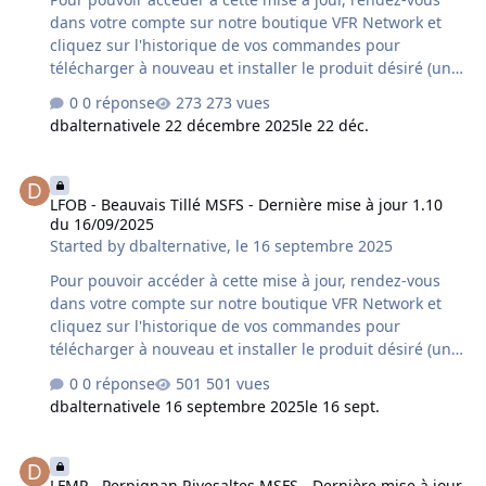
dans votre compte sur notre boutique VFR Network et
cliquez sur l'historique de vos commandes pour
télécharger à nouveau et installer le produit désiré (une
désinstallation préalable du produit déjà installé sur
0 réponse
273 vues
votre ordinateur est fortement conseillée). Si vous avez
dbalternative
le 22 décembre 2025
le 22 déc.
acquis le produit chez un autre revendeur assurez-vous
qu'il s'agisse bien de la dernière version car un délai
LFOB - Beauvais Tillé MSFS - Dernière mise à jour 1.10 du 16/09/20
supplémentaire variable peut s'avérer nécessaire à la
LFOB - Beauvais Tillé MSFS - Dernière mise à jour 1.10
mise à disposition de cette mise à jour par le revendeur
du 16/09/2025
concerné. Contenu de la mise à jour version 1.10 du
Started by
dbalternative
,
le 16 septembre 2025
16/12/2025 : - compatibilité MSFS2024 (SU4) - correction
de flattens - mise à…
Pour pouvoir accéder à cette mise à jour, rendez-vous
dans votre compte sur notre boutique VFR Network et
cliquez sur l'historique de vos commandes pour
télécharger à nouveau et installer le produit désiré (une
désinstallation préalable du produit déjà installé sur
0 réponse
501 vues
votre ordinateur est fortement conseillée). Si vous avez
dbalternative
le 16 septembre 2025
le 16 sept.
acquis le produit chez un autre revendeur assurez-vous
qu'il s'agisse bien de la dernière version car un délai
LFMP - Perpignan Rivesaltes MSFS - Dernière mise à jour 1.30 du 
supplémentaire variable peut s'avérer nécessaire à la
LFMP - Perpignan Rivesaltes MSFS - Dernière mise à jour
mise à disposition de cette mise à jour par le revendeur