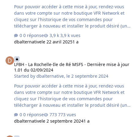
Pour pouvoir accéder à cette mise à jour, rendez-vous
dans votre compte sur notre boutique VFR Network et
cliquez sur l'historique de vos commandes pour
télécharger à nouveau et installer le produit désiré (une
désinstallation préalable du produit déjà installé sur
0 réponse
3,9 k vues
votre ordinateur est fortement conseillée). Si vous avez
dbalternative
le 22 avril 2025
1 a
acquis le produit chez un autre revendeur assurez-vous
qu'il s'agisse bien de la dernière version car un délai
LFBH - La Rochelle-Ile de Ré MSFS - Dernière mise à jour 1.01 du 0
supplémentaire variable peut s'avérer nécessaire à la
LFBH - La Rochelle-Ile de Ré MSFS - Dernière mise à jour
mise à disposition de cette mise à jour par le revendeur
1.01 du 02/09/2024
concerné. Contenu de la mise à jour version 1.02 du
Started by
dbalternative
,
le 2 septembre 2024
10/05/2025 : - correction de quelques objets d'…
Pour pouvoir accéder à cette mise à jour, rendez-vous
dans votre compte sur notre boutique VFR Network et
cliquez sur l'historique de vos commandes pour
télécharger à nouveau et installer le produit désiré (une
désinstallation préalable du produit déjà installé sur
0 réponse
773 vues
votre ordinateur est fortement conseillée). Si vous avez
dbalternative
le 2 septembre 2024
1 a
acquis le produit chez un autre revendeur assurez-vous
qu'il s'agisse bien de la dernière version car un délai
Livery Pack FRANCE Nord-Ouest MSFS - Dernière mise à jour 1.02 