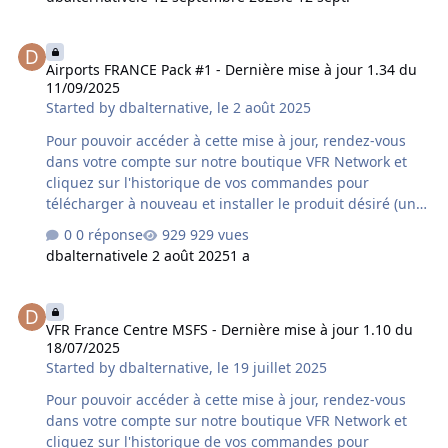
acquis le produit chez un autre revendeur assurez-vous
qu'il s'agisse bien de la dernière version car un délai
Airports FRANCE Pack #1 - Dernière mise à jour 1.34 du 11/09/2025
supplémentaire variable peut s'avérer nécessaire à la
Airports FRANCE Pack #1 - Dernière mise à jour 1.34 du
mise à disposition de cette mise à jour par le revendeur
11/09/2025
concerné. Contenu de la mise à jour version 1.30 du
Started by
dbalternative
,
le 2 août 2025
20/12/2022 : - compatibilité GSX - correction…
Pour pouvoir accéder à cette mise à jour, rendez-vous
dans votre compte sur notre boutique VFR Network et
cliquez sur l'historique de vos commandes pour
télécharger à nouveau et installer le produit désiré (une
désinstallation préalable du produit déjà installé sur
0 réponse
929 vues
votre ordinateur est fortement conseillée). Si vous avez
dbalternative
le 2 août 2025
1 a
acquis le produit chez un autre revendeur assurez-vous
qu'il s'agisse bien de la dernière version car un délai
VFR France Centre MSFS - Dernière mise à jour 1.10 du 18/07/2025
supplémentaire variable peut s'avérer nécessaire à la
VFR France Centre MSFS - Dernière mise à jour 1.10 du
mise à disposition de cette mise à jour par le revendeur
18/07/2025
concerné. Contenu de la mise à jour version 1.34 du
Started by
dbalternative
,
le 19 juillet 2025
11/09/2025 : - corrections compatibilité GSX (L…
Pour pouvoir accéder à cette mise à jour, rendez-vous
dans votre compte sur notre boutique VFR Network et
cliquez sur l'historique de vos commandes pour