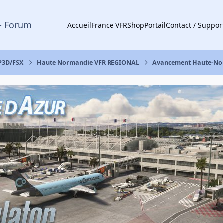
- Forum
Accueil
France VFR
Shop
Portail
Contact / Suppor
 P3D/FSX
Haute Normandie VFR REGIONAL
Avancement Haute-No