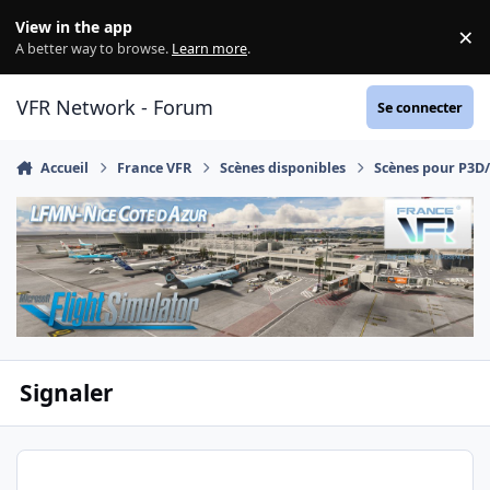
Aller au contenu
View in the app
×
Di
A better way to browse.
Learn more
.
VFR Network - Forum
Se connecter
Accueil
France VFR
Scènes disponibles
Scènes pour P3D
Signaler