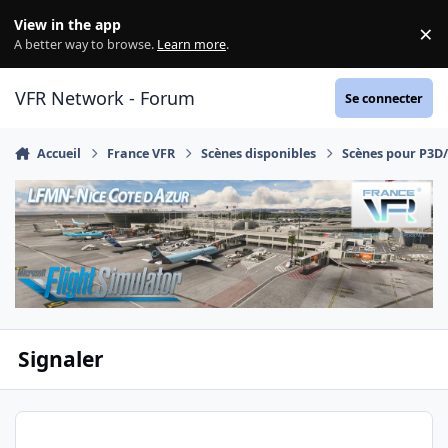
Aller au contenu
View in the app
×
Di
A better way to browse.
Learn more
.
VFR Network - Forum
Se connecter
Accueil
France VFR
Scènes disponibles
Scènes pour P3D
Signaler