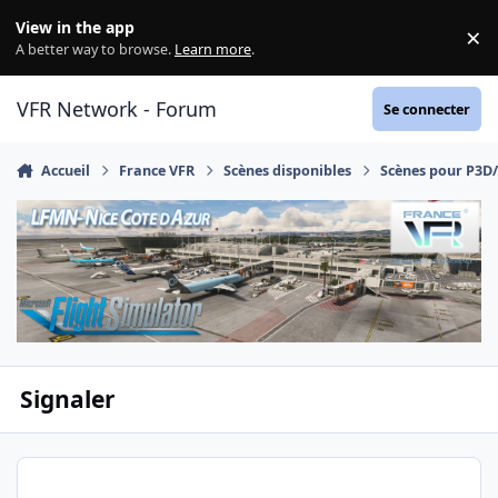
Aller au contenu
View in the app
×
Di
A better way to browse.
Learn more
.
VFR Network - Forum
Se connecter
Accueil
France VFR
Scènes disponibles
Scènes pour P3D
Signaler