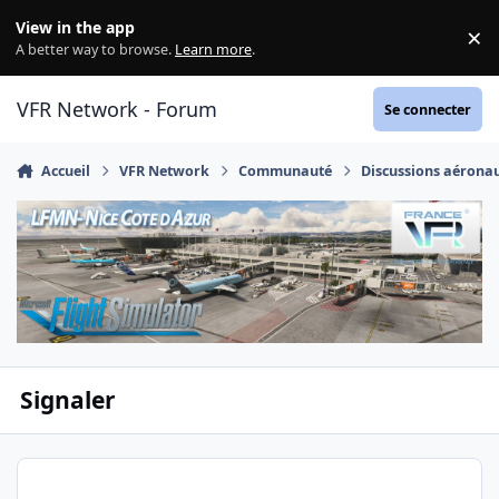
Aller au contenu
View in the app
×
Di
A better way to browse.
Learn more
.
VFR Network - Forum
Se connecter
Accueil
VFR Network
Communauté
Discussions aérona
Signaler