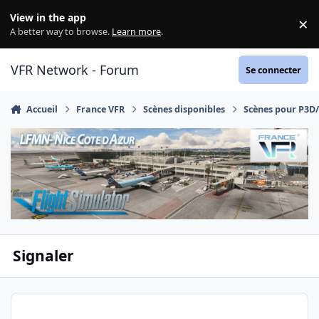
Aller au contenu
View in the app
×
Di
A better way to browse.
Learn more
.
VFR Network - Forum
Se connecter
Accueil
France VFR
Scènes disponibles
Scènes pour P3D
Signaler