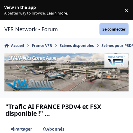
Aller au contenu
View in the app
×
Di
A better way to browse.
Learn more
.
VFR Network - Forum
Se connecter
Accueil
France VFR
Scènes disponibles
Scènes pour P3D
"Trafic AI FRANCE P3Dv4 et FSX
disponible !" ...
Partager
Abonnés