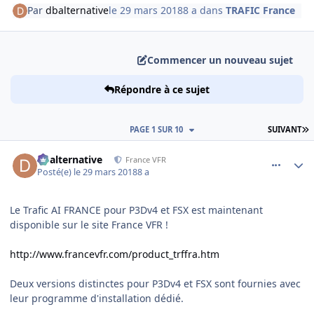
Par
dbalternative
le 29 mars 2018
8 a
dans
TRAFIC France
Commencer un nouveau sujet
Répondre à ce sujet
D
PAGE 1 SUR 10
SUIVANT
comment_173054
Author stats
dbalternative
France VFR
Posté(e)
le 29 mars 2018
8 a
Le Trafic AI FRANCE pour P3Dv4 et FSX est maintenant
disponible sur le site France VFR !
http://www.francevfr.com/product_trffra.htm
Deux versions distinctes pour P3Dv4 et FSX sont fournies avec
leur programme d'installation dédié.