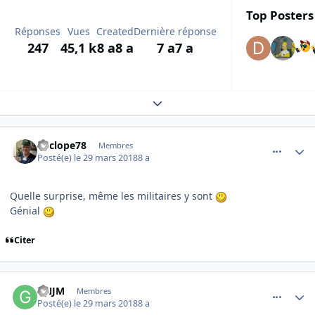
Top Posters 
Réponses
Vues
Created
Dernière réponse
247
45,1 k
8 a
8 a
7 a
7 a
Expand topic overview
comment_173055
Author stats
Cyclope78
Membres
Posté(e)
le 29 mars 2018
8 a
Quelle surprise, même les militaires y sont
Génial
Citer
comment_173056
Author stats
GNJM
Membres
Posté(e)
le 29 mars 2018
8 a