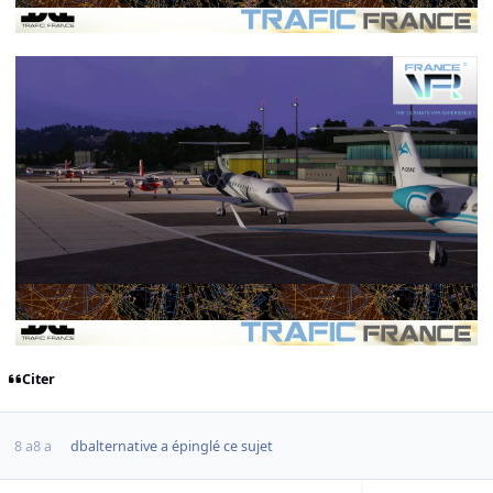
Citer
8 a
8 a
dbalternative
a épinglé ce sujet