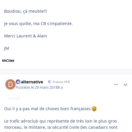
Boudiou, çà meuble!!!
Je vous quitte, ma CB s'impatiente.
Merci Laurent & Alain
JM
Citer
comment_173057
Author stats
dbalternative
France VFR
Posté(e)
le 29 mars 2018
8 a
AUTEUR
Oui il y a pas mal de choses bien françaises
Le trafic aéroclub qui représente de très loin le plus gros
morceau, le militaire, la sécurité civile (les canadairs vont