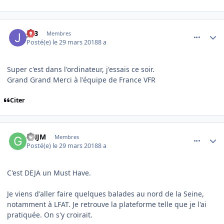
comment_173064
Author stats
JPB
Membres
Posté(e)
le 29 mars 2018
8 a
Super c'est dans l'ordinateur, j'essais ce soir.
Grand Grand Merci à l'équipe de France VFR
Citer
comment_173068
Author stats
GNJM
Membres
Posté(e)
le 29 mars 2018
8 a
C'est DEJA un Must Have.
Je viens d'aller faire quelques balades au nord de la Seine,
notamment à LFAT. Je retrouve la plateforme telle que je l'ai
pratiquée. On s'y croirait.