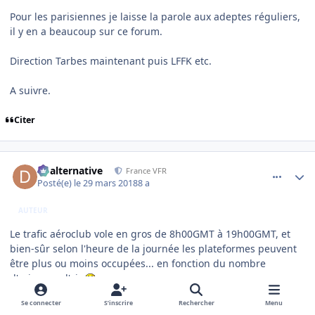
Pour les parisiennes je laisse la parole aux adeptes réguliers,
il y en a beaucoup sur ce forum.
Direction Tarbes maintenant puis LFFK etc.
A suivre.
Citer
comment_173070
Author stats
dbalternative
France VFR
Posté(e)
le 29 mars 2018
8 a
AUTEUR
Le trafic aéroclub vole en gros de 8h00GMT à 19h00GMT, et
bien-sûr selon l'heure de la journée les plateformes peuvent
être plus ou moins occupées... en fonction du nombre
d'avions en l'air
Se connecter
S’inscrire
Rechercher
Menu