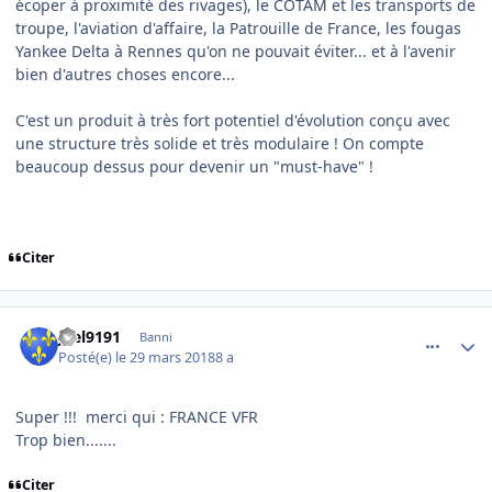
écoper à proximité des rivages), le COTAM et les transports de
troupe, l'aviation d'affaire, la Patrouille de France, les fougas
Yankee Delta à Rennes qu'on ne pouvait éviter... et à l'avenir
bien d'autres choses encore...
C'est un produit à très fort potentiel d'évolution conçu avec
une structure très solide et très modulaire ! On compte
beaucoup dessus pour devenir un "must-have" !
Citer
comment_173058
Author stats
joel9191
Banni
Posté(e)
le 29 mars 2018
8 a
Super !!! merci qui : FRANCE VFR
Trop bien.......
Citer