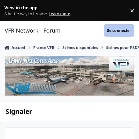
Aller au contenu
View in the app
×
Di
A better way to browse.
Learn more
.
VFR Network - Forum
Se connecter
Accueil
France VFR
Scènes disponibles
Scènes pour P3D
Signaler