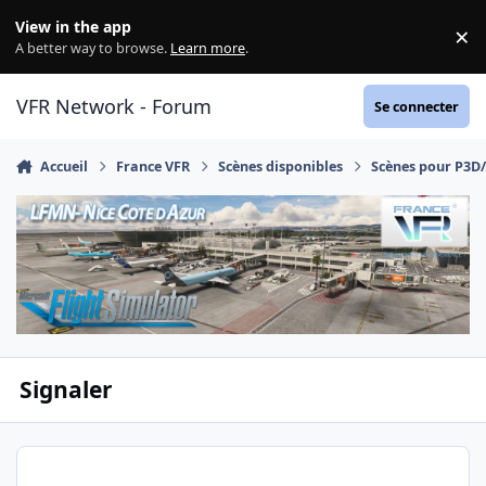
Aller au contenu
View in the app
×
Di
A better way to browse.
Learn more
.
VFR Network - Forum
Se connecter
Accueil
France VFR
Scènes disponibles
Scènes pour P3D
Signaler