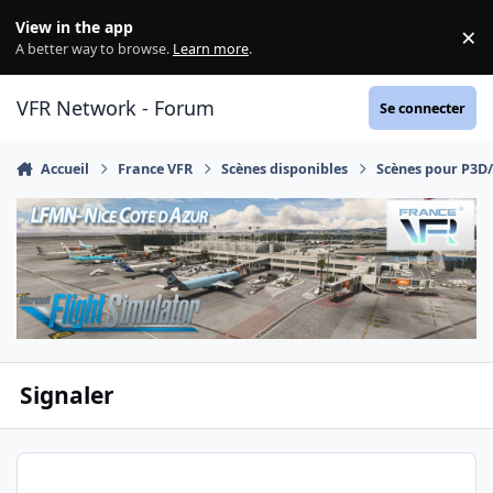
Aller au contenu
View in the app
×
Di
A better way to browse.
Learn more
.
VFR Network - Forum
Se connecter
Accueil
France VFR
Scènes disponibles
Scènes pour P3D
Signaler