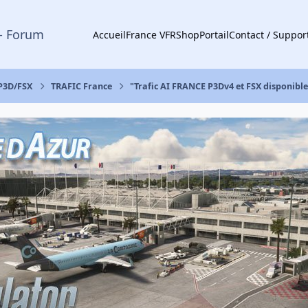
- Forum
Accueil
France VFR
Shop
Portail
Contact / Suppor
 P3D/FSX
TRAFIC France
"Trafic AI FRANCE P3Dv4 et FSX disponible !