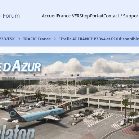
- Forum
Accueil
France VFR
Shop
Portail
Contact / Suppor
 P3D/FSX
TRAFIC France
"Trafic AI FRANCE P3Dv4 et FSX disponible !