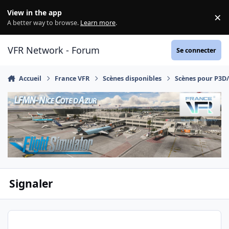
Aller au contenu
View in the app
×
Di
A better way to browse.
Learn more
.
VFR Network - Forum
Se connecter
Accueil
France VFR
Scènes disponibles
Scènes pour P3D
Signaler