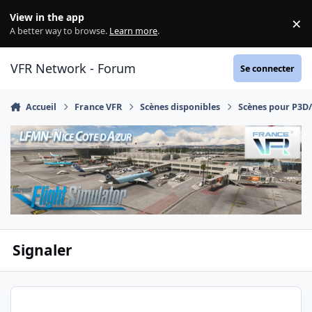
Aller au contenu
View in the app
×
Di
A better way to browse.
Learn more
.
VFR Network - Forum
Se connecter
Accueil
France VFR
Scènes disponibles
Scènes pour P3D
Signaler