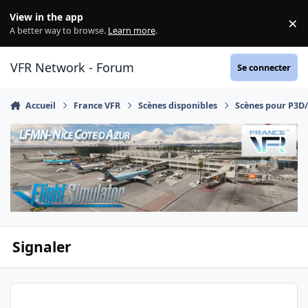
Aller au contenu
View in the app
×
Di
A better way to browse.
Learn more
.
VFR Network - Forum
Se connecter
Accueil
France VFR
Scènes disponibles
Scènes pour P3D
Signaler