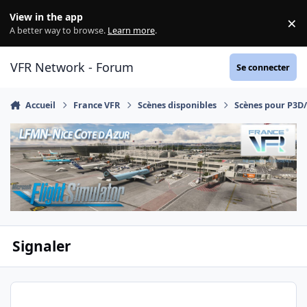
Aller au contenu
View in the app
×
Di
A better way to browse.
Learn more
.
VFR Network - Forum
Se connecter
Accueil
France VFR
Scènes disponibles
Scènes pour P3D
Signaler