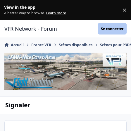
Aller au contenu
View in the app
×
Di
A better way to browse.
Learn more
.
VFR Network - Forum
Se connecter
Accueil
France VFR
Scènes disponibles
Scènes pour P3D
Signaler