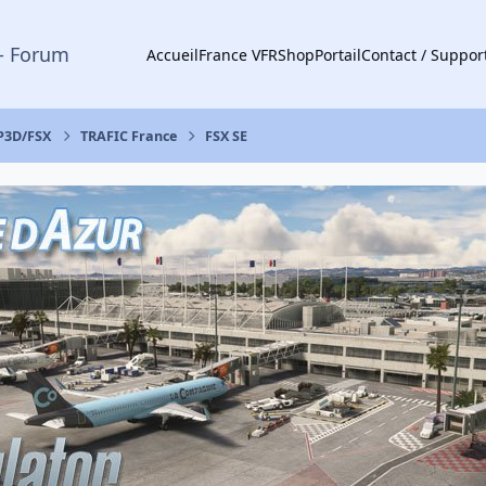
- Forum
Accueil
France VFR
Shop
Portail
Contact / Suppor
 P3D/FSX
TRAFIC France
FSX SE