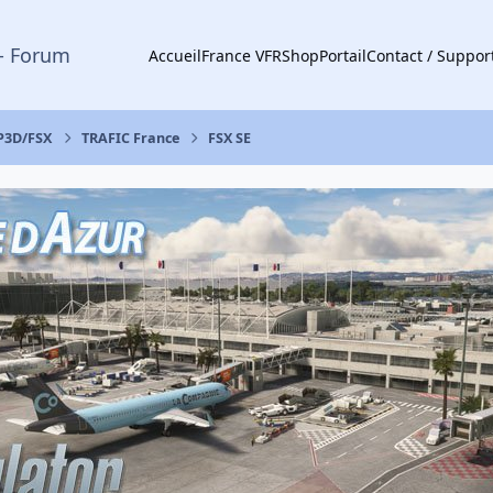
- Forum
Accueil
France VFR
Shop
Portail
Contact / Suppor
 P3D/FSX
TRAFIC France
FSX SE