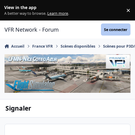
Aller au contenu
View in the app
×
Di
A better way to browse.
Learn more
.
VFR Network - Forum
Se connecter
Accueil
France VFR
Scènes disponibles
Scènes pour P3D
Signaler