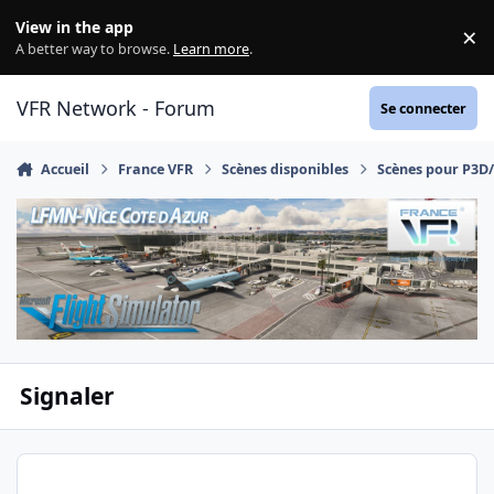
Aller au contenu
View in the app
×
Di
A better way to browse.
Learn more
.
VFR Network - Forum
Se connecter
Accueil
France VFR
Scènes disponibles
Scènes pour P3D
Signaler