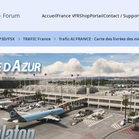
- Forum
Accueil
France VFR
Shop
Portail
Contact / Suppor
 P3D/FSX
TRAFIC France
Trafic AI FRANCE : Carte des livrées des