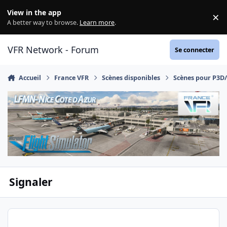
Aller au contenu
View in the app
×
Di
A better way to browse.
Learn more
.
VFR Network - Forum
Se connecter
Accueil
France VFR
Scènes disponibles
Scènes pour P3D
Signaler