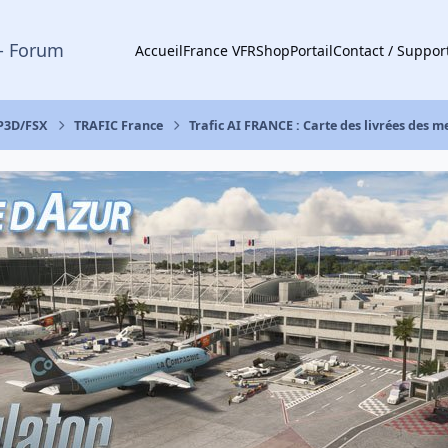
- Forum
Accueil
France VFR
Shop
Portail
Contact / Suppor
 P3D/FSX
TRAFIC France
Trafic AI FRANCE : Carte des livrées des