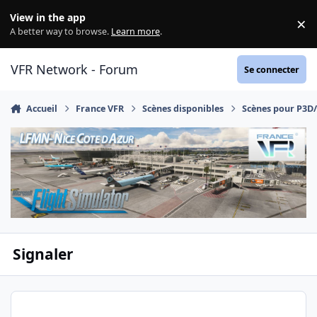
Aller au contenu
View in the app
×
Di
A better way to browse.
Learn more
.
VFR Network - Forum
Se connecter
Accueil
France VFR
Scènes disponibles
Scènes pour P3D
Signaler