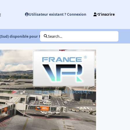
t
Utilisateur existant ? Connexion
S’inscrire
(Sud) disponible pour P3Dv4 !
Search...