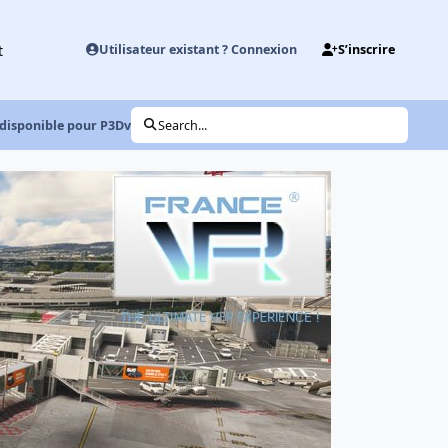
t
Utilisateur existant ? Connexion
S’inscrire
isponible pour P3Dv4 !
Search...