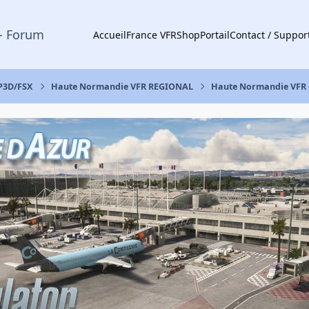
- Forum
Accueil
France VFR
Shop
Portail
Contact / Suppor
 P3D/FSX
Haute Normandie VFR REGIONAL
Haute Normandie VFR d