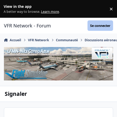
Aller au contenu
View in the app
×
Di
A better way to browse.
Learn more
.
VFR Network - Forum
Se connecter
Accueil
VFR Network
Communauté
Discussions aérona
Signaler