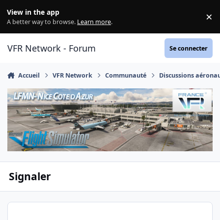
Aller au contenu
View in the app
×
Di
A better way to browse.
Learn more
.
VFR Network - Forum
Se connecter
Accueil
VFR Network
Communauté
Discussions aérona
Signaler