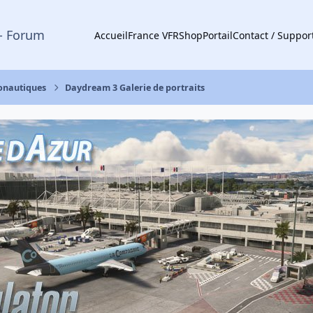
- Forum
Accueil
France VFR
Shop
Portail
Contact / Suppor
ronautiques
Daydream 3 Galerie de portraits