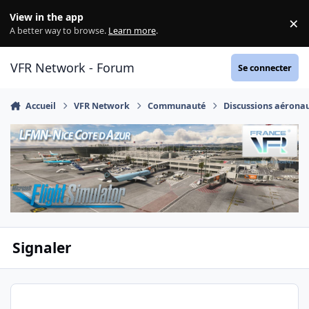
Aller au contenu
View in the app
×
Di
A better way to browse.
Learn more
.
VFR Network - Forum
Se connecter
Accueil
VFR Network
Communauté
Discussions aérona
Signaler