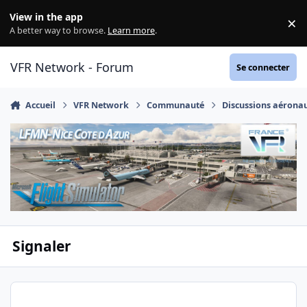
Aller au contenu
View in the app
×
Di
A better way to browse.
Learn more
.
VFR Network - Forum
Se connecter
Accueil
VFR Network
Communauté
Discussions aérona
Signaler