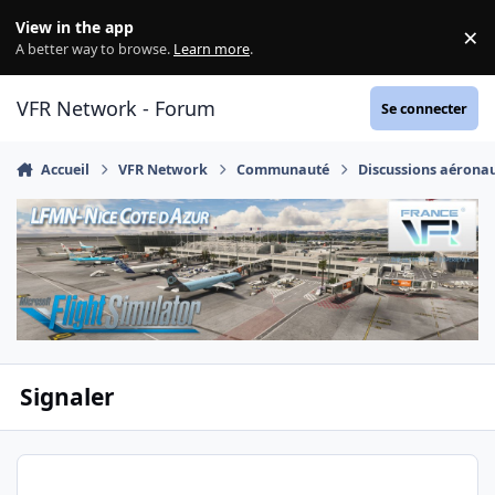
Aller au contenu
View in the app
×
Di
A better way to browse.
Learn more
.
VFR Network - Forum
Se connecter
Accueil
VFR Network
Communauté
Discussions aérona
Signaler