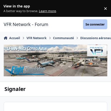
Aller au contenu
View in the app
×
Di
A better way to browse.
Learn more
.
VFR Network - Forum
Se connecter
Accueil
VFR Network
Communauté
Discussions aérona
Signaler