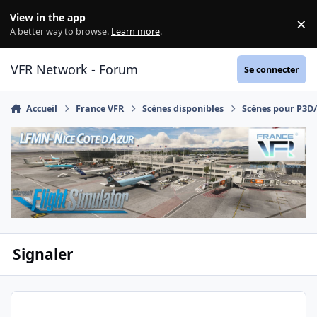
Aller au contenu
View in the app
×
Di
A better way to browse.
Learn more
.
VFR Network - Forum
Se connecter
Accueil
France VFR
Scènes disponibles
Scènes pour P3D
Signaler