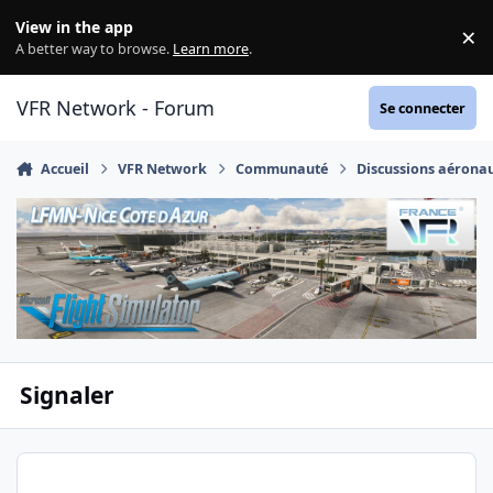
Aller au contenu
View in the app
×
Di
A better way to browse.
Learn more
.
VFR Network - Forum
Se connecter
Accueil
VFR Network
Communauté
Discussions aérona
Signaler